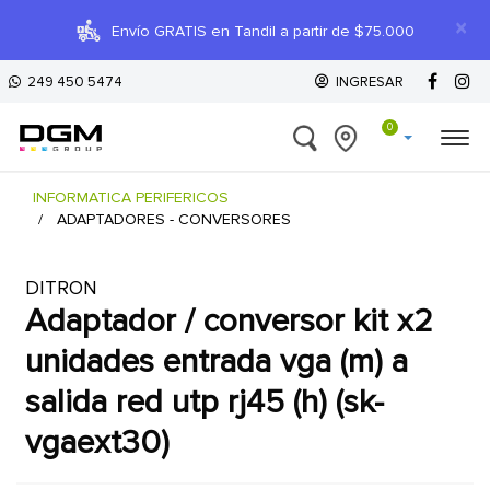
×
Envío GRATIS en Tandil a partir de $75.000
249 450 5474
INGRESAR
0
INFORMATICA PERIFERICOS
ADAPTADORES - CONVERSORES
DITRON
adaptador / conversor kit x2
unidades entrada vga (m) a
salida red utp rj45 (h) (sk-
vgaext30)