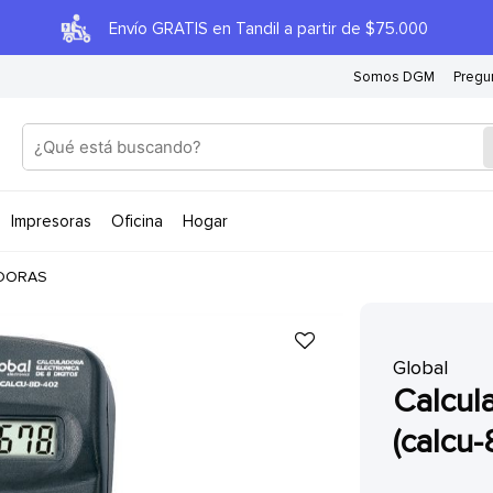
Envío GRATIS en Tandil a partir de $75.000
Somos DGM
Pregu
impresoras
oficina
hogar
DORAS
Global
calculadora de bolsillo global
(calcu-