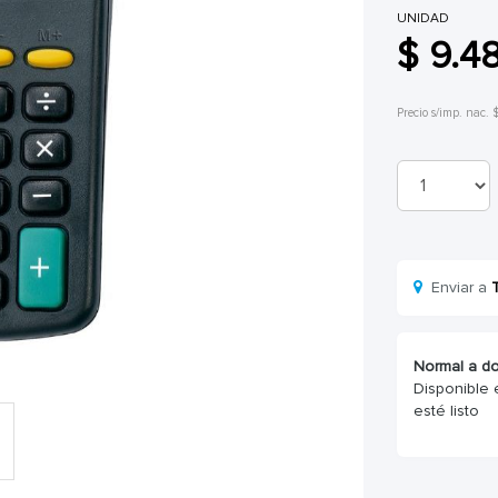
UNIDAD
$ 9.4
Precio s/imp. nac. 
Enviar a
Normal a do
Disponible 
esté listo