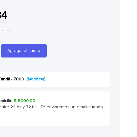
84
$ 7.839
Agregar al carrito
Tandil - 7000
(Modificar)
micilio
$
9000.00
entre 24 hs y 72 hs - Te enviaremos un email cuando