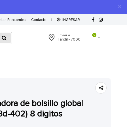
×
ntas Frecuentes
Contacto
|
INGRESAR
|
Enviar a
0
Tandil - 7000
8d-402) 8 digitos