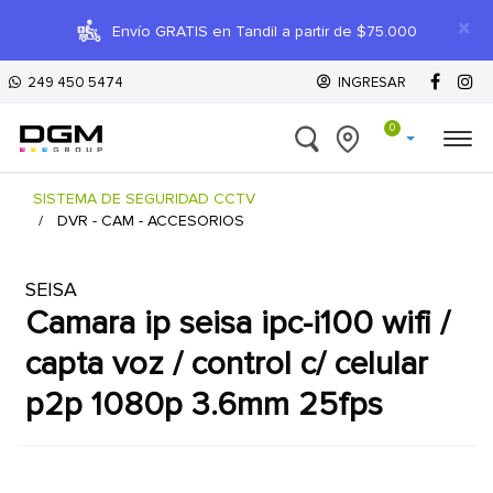
×
Envío GRATIS en Tandil a partir de $75.000
249 450 5474
INGRESAR
0
SISTEMA DE SEGURIDAD CCTV
DVR - CAM - ACCESORIOS
SEISA
camara ip seisa ipc-i100 wifi /
capta voz / control c/ celular
p2p 1080p 3.6mm 25fps