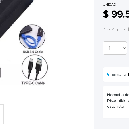
UNIDAD
$ 99.
Precio s/imp. nac. 
Enviar a
Normal a do
Disponible 
esté listo