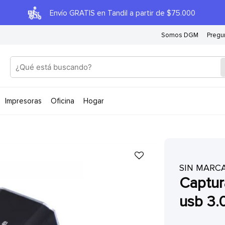
Envío GRATIS en Tandil a partir de $75.000
Somos DGM
Pregu
impresoras
oficina
hogar
SIN MARC
capturadora hdmi pc y celulares
usb 3.0