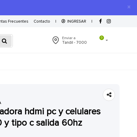
×
ntas Frecuentes
Contacto
|
INGRESAR
|
Enviar a
0
Tandil - 7000
A
 y tipo c salida 60hz