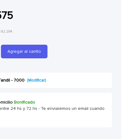
575
$ 82.294
Agregar al carrito
Tandil - 7000
(Modificar)
micilio
Bonificado
entre 24 hs y 72 hs - Te enviaremos un email cuando