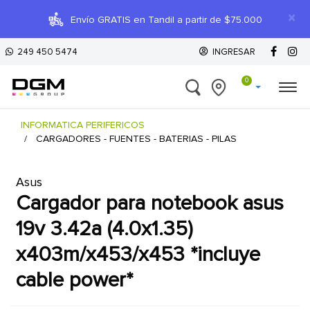
×
Envío GRATIS en Tandil a partir de $75.000
249 450 5474
INGRESAR
0
INFORMATICA PERIFERICOS
CARGADORES - FUENTES - BATERIAS - PILAS
Asus
cargador para notebook asus
19v 3.42a (4.0x1.35)
x403m/x453/x453 *incluye
cable power*