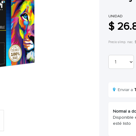
UNIDAD
$ 26.
Precio s/imp. nac. 
Enviar a
Normal a do
Disponible 
esté listo