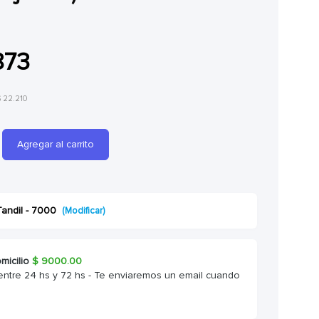
873
$ 22.210
Agregar al carrito
Tandil - 7000
(Modificar)
micilio
$
9000.00
entre 24 hs y 72 hs - Te enviaremos un email cuando