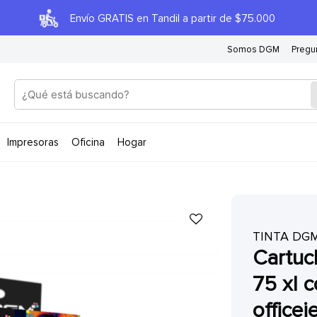
Envío GRATIS en Tandil a partir de $75.000
Somos DGM
Pregu
impresoras
oficina
hogar
TINTA DG
cartucho de tinta alternativo hp
75 xl c
officej