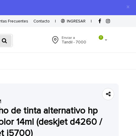
×
ntas Frecuentes
Contacto
|
INGRESAR
|
Enviar a
0
Tandil - 7000
M
olor 14ml (deskjet d4260 /
et j5700)