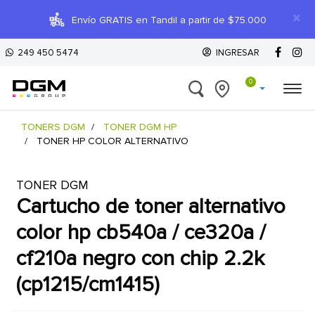
×
Envío GRATIS en Tandil a partir de $75.000
249 450 5474
INGRESAR
0
TONERS DGM
TONER DGM HP
TONER HP COLOR ALTERNATIVO
TONER DGM
cartucho de toner alternativo
color hp cb540a / ce320a /
cf210a negro con chip 2.2k
(cp1215/cm1415)