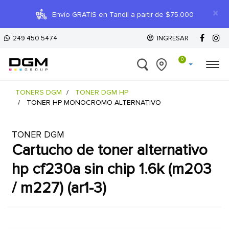
×
Envío GRATIS en Tandil a partir de $75.000
249 450 5474
INGRESAR
0
TONERS DGM
TONER DGM HP
TONER HP MONOCROMO ALTERNATIVO
TONER DGM
cartucho de toner alternativo
hp cf230a sin chip 1.6k (m203
/ m227) (ar1-3)