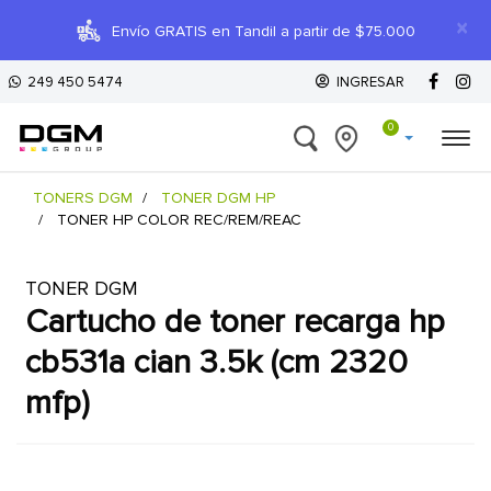
×
Envío GRATIS en Tandil a partir de $75.000
249 450 5474
INGRESAR
0
TONERS DGM
TONER DGM HP
TONER HP COLOR REC/REM/REAC
TONER DGM
cartucho de toner recarga hp
cb531a cian 3.5k (cm 2320
mfp)