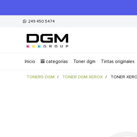
249 450 5474
inicio
categorías
toner dgm
tintas originales
TONERS DGM
TONER DGM XEROX
TONER XER