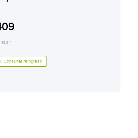
409
$ 43.314
 Consultar reingreso