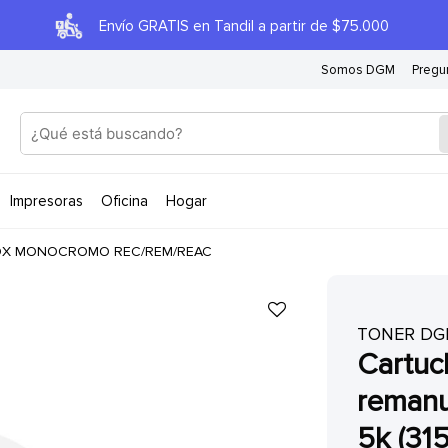
Envío GRATIS en Tandil a partir de $75.000
Somos DGM
Pregu
impresoras
oficina
hogar
OX MONOCROMO REC/REM/REAC
TONER D
cartucho de toner
remanu
5k (31