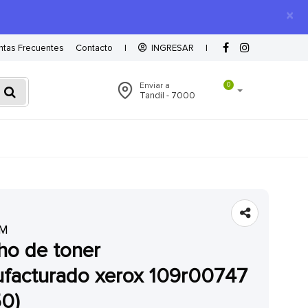
×
ntas Frecuentes
Contacto
|
INGRESAR
|
Enviar a
0
Tandil - 7000
GM
facturado xerox 109r00747
50)