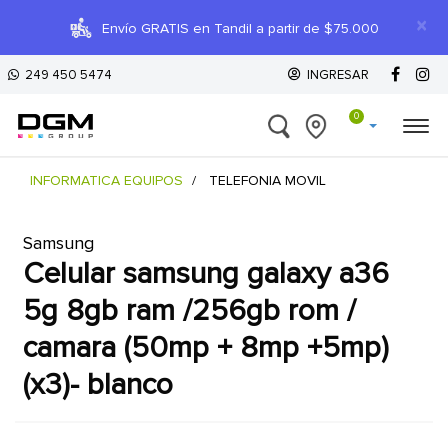
×
Envío GRATIS en Tandil a partir de $75.000
249 450 5474
INGRESAR
0
INFORMATICA EQUIPOS
TELEFONIA MOVIL
Samsung
celular samsung galaxy a36
5g 8gb ram /256gb rom /
camara (50mp + 8mp +5mp)
(x3)- blanco