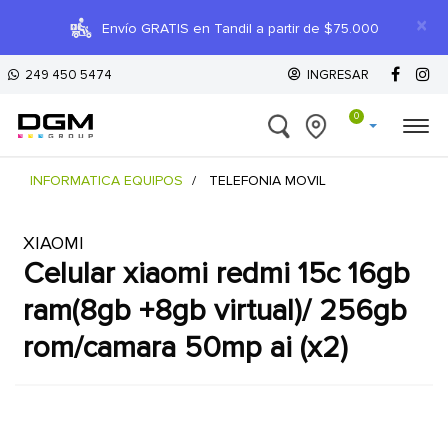
×
Envío GRATIS en Tandil a partir de $75.000
249 450 5474
INGRESAR
0
INFORMATICA EQUIPOS
TELEFONIA MOVIL
XIAOMI
celular xiaomi redmi 15c 16gb
ram(8gb +8gb virtual)/ 256gb
rom/camara 50mp ai (x2)