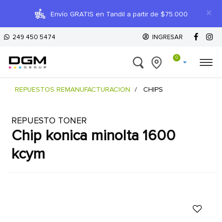
×
Envío GRATIS en Tandil a partir de $75.000
249 450 5474
INGRESAR
0
REPUESTOS REMANUFACTURACION
CHIPS
REPUESTO TONER
chip konica minolta 1600
kcym