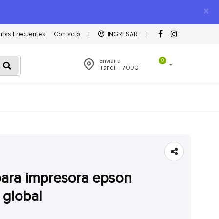
×
ntas Frecuentes
Contacto
|
INGRESAR
|
Enviar a
0
Tandil - 7000
 global