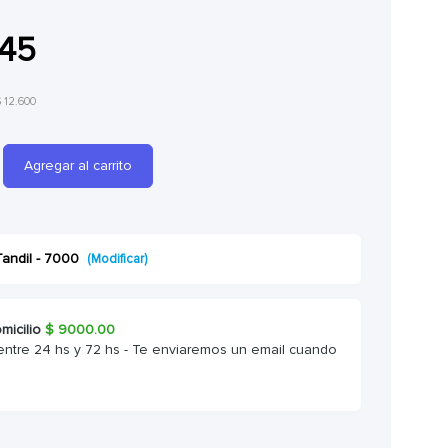
245
$ 12.600
Agregar al carrito
Tandil - 7000
(Modificar)
micilio
$
9000.00
entre 24 hs y 72 hs - Te enviaremos un email cuando