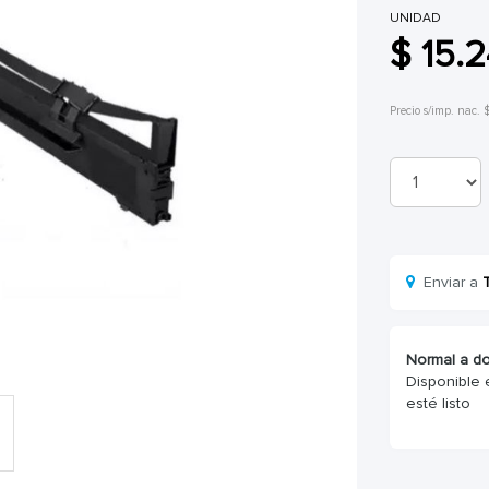
UNIDAD
$ 15.
Precio s/imp. nac. 
Enviar a
Normal a do
Disponible 
esté listo