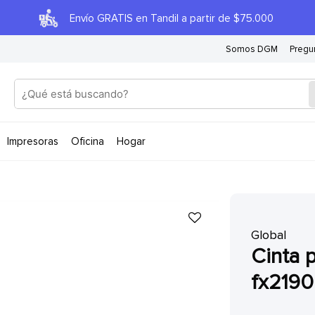
Envío GRATIS en Tandil a partir de $75.000
Somos DGM
Pregu
impresoras
oficina
hogar
Global
cinta para impresora epson
fx2190