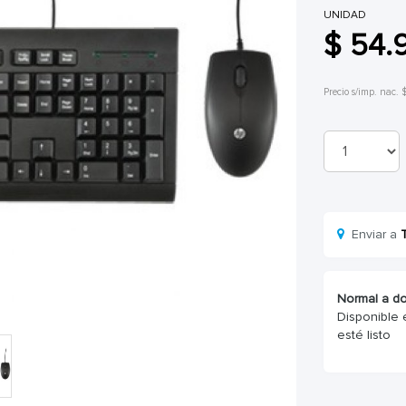
UNIDAD
$ 54.
Precio s/imp. nac. 
Enviar a
Normal a do
Disponible 
esté listo