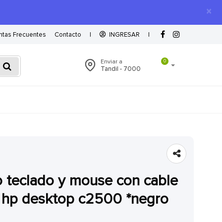
×
ntas Frecuentes
Contacto
|
INGRESAR
|
Enviar a
0
Tandil - 7000
) hp desktop c2500 *negro