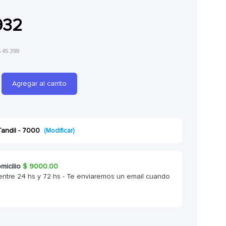
932
$ 45.399
Agregar al carrito
Tandil - 7000
(Modificar)
micilio
$
9000.00
entre 24 hs y 72 hs - Te enviaremos un email cuando