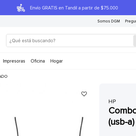
Envío GRATIS en Tandil a partir de $75.000
Somos DGM
Pregu
impresoras
oficina
hogar
ADO
HP
combo teclado y mouse con cable
(usb-a