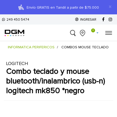
×
Envío GRATIS en Tandil a partir de $75.000
249 450 5474
INGRESAR
0
INFORMATICA PERIFERICOS
COMBOS MOUSE TECLADO
LOGITECH
combo teclado y mouse
bluetooth/inalambrico (usb-n)
logitech mk850 *negro