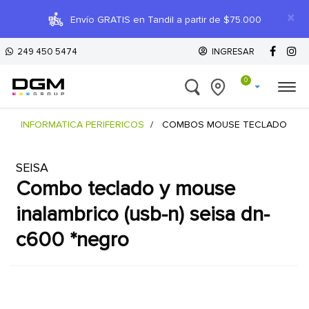
×
Envío GRATIS en Tandil a partir de $75.000
249 450 5474
INGRESAR
0
INFORMATICA PERIFERICOS
COMBOS MOUSE TECLADO
SEISA
combo teclado y mouse
inalambrico (usb-n) seisa dn-
c600 *negro