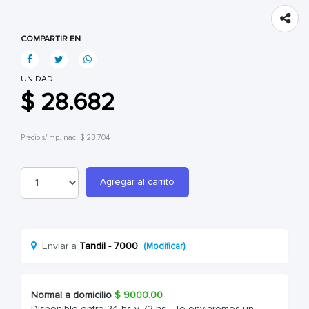
COMPARTIR EN
UNIDAD
$ 28.682
Precio s/imp. nac. $ 23.704
Agregar al carrito
Enviar a
Tandil - 7000
(Modificar)
Normal a domicilio
$
9000.00
Disponible entre 24 hs y 72 hs - Te enviaremos un