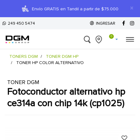
×
Envío GRATIS en Tandil a partir de $75.000
249 450 5474
INGRESAR
0
TONERS DGM
TONER DGM HP
TONER HP COLOR ALTERNATIVO
TONER DGM
fotoconductor alternativo hp
ce314a con chip 14k (cp1025)