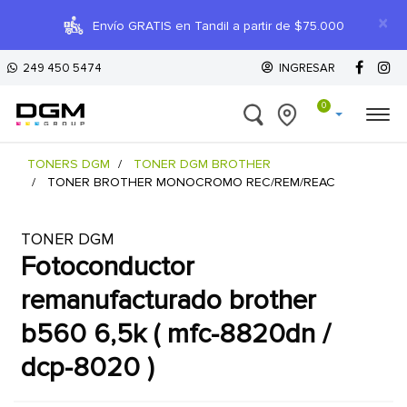
×
Envío GRATIS en Tandil a partir de $75.000
249 450 5474
INGRESAR
0
TONERS DGM
TONER DGM BROTHER
TONER BROTHER MONOCROMO REC/REM/REAC
TONER DGM
fotoconductor
remanufacturado brother
b560 6,5k ( mfc-8820dn /
dcp-8020 )