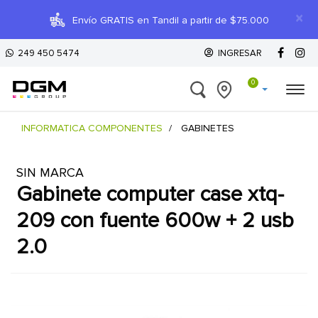
×
Envío GRATIS en Tandil a partir de $75.000
249 450 5474
INGRESAR
0
INFORMATICA COMPONENTES
GABINETES
SIN MARCA
gabinete computer case xtq-
209 con fuente 600w + 2 usb
2.0