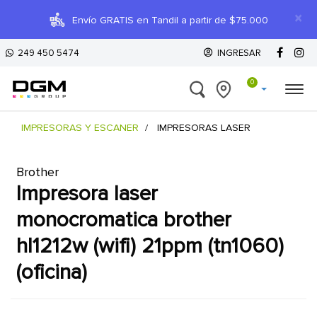
×
Envío GRATIS en Tandil a partir de $75.000
249 450 5474
INGRESAR
0
IMPRESORAS Y ESCANER
IMPRESORAS LASER
Brother
impresora laser
monocromatica brother
hl1212w (wifi) 21ppm (tn1060)
(oficina)