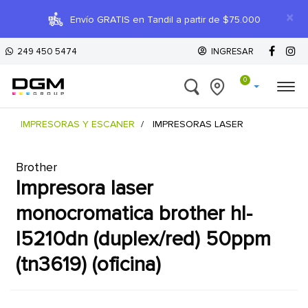
×
Envío GRATIS en Tandil a partir de $75.000
249 450 5474
INGRESAR
0
IMPRESORAS Y ESCANER
IMPRESORAS LASER
Brother
impresora laser
monocromatica brother hl-
l5210dn (duplex/red) 50ppm
(tn3619) (oficina)