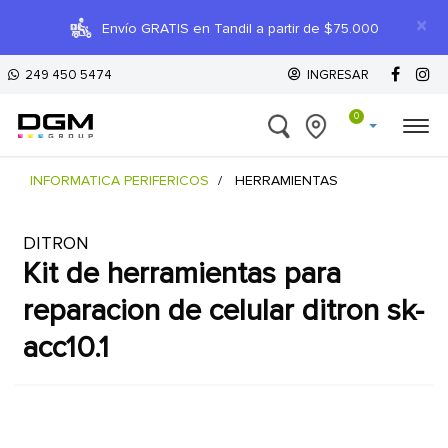
×
Envío GRATIS en Tandil a partir de $75.000
249 450 5474
INGRESAR
0
INFORMATICA PERIFERICOS
HERRAMIENTAS
DITRON
kit de herramientas para
reparacion de celular ditron sk-
acc10.1