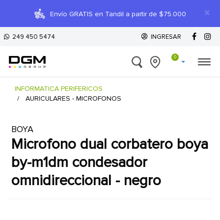
×
Envío GRATIS en Tandil a partir de $75.000
249 450 5474
INGRESAR
0
INFORMATICA PERIFERICOS
AURICULARES - MICROFONOS
BOYA
microfono dual corbatero boya
by-m1dm condesador
omnidireccional - negro