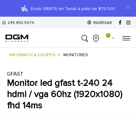
×
Envío GRATIS en Tandil a partir de $75.000
249 450 5474
INGRESAR
0
INFORMATICA EQUIPOS
MONITORES
GFAST
monitor led gfast t-240 24
hdmi / vga 60hz (1920x1080)
fhd 14ms