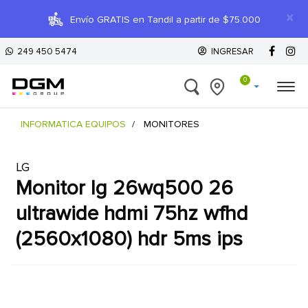
×
Envío GRATIS en Tandil a partir de $75.000
249 450 5474
INGRESAR
0
INFORMATICA EQUIPOS
MONITORES
LG
monitor lg 26wq500 26
ultrawide hdmi 75hz wfhd
(2560x1080) hdr 5ms ips