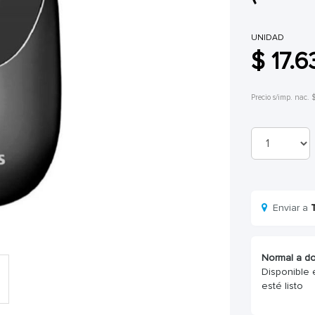
UNIDAD
$ 17.6
Precio s/imp. nac. 
Enviar a
Normal a do
Disponible 
esté listo