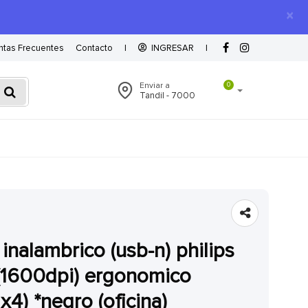
×
ntas Frecuentes
Contacto
|
INGRESAR
|
Enviar a
0
Tandil - 7000
1600dpi) ergonomico
x4) *negro (oficina)