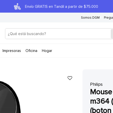
Envío GRATIS en Tandil a partir de $75.000
Somos DGM
Pregu
impresoras
oficina
hogar
Philips
mouse inalambrico (usb-n) philips
m364 (
(boton 