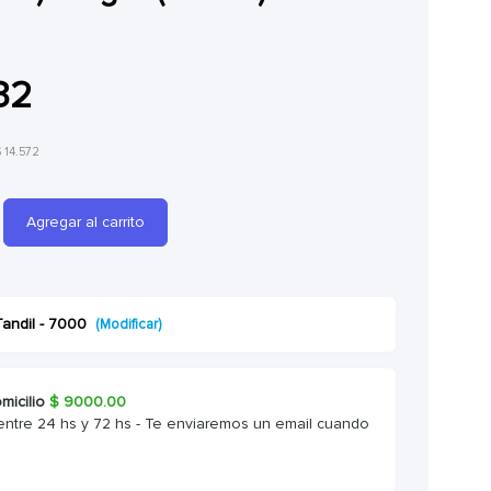
32
$ 14.572
Agregar al carrito
Tandil - 7000
(Modificar)
micilio
$
9000.00
entre 24 hs y 72 hs - Te enviaremos un email cuando