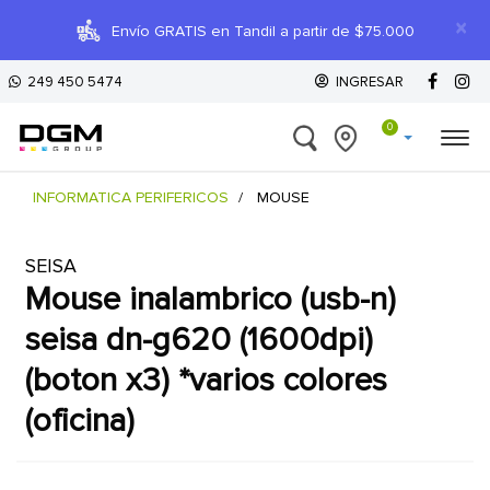
×
Envío GRATIS en Tandil a partir de $75.000
249 450 5474
INGRESAR
0
INFORMATICA PERIFERICOS
MOUSE
SEISA
mouse inalambrico (usb-n)
seisa dn-g620 (1600dpi)
(boton x3) *varios colores
(oficina)