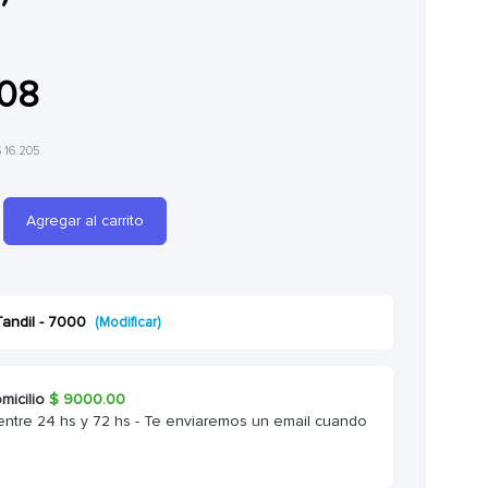
608
$ 16.205
Agregar al carrito
Tandil - 7000
(Modificar)
micilio
$
9000.00
entre 24 hs y 72 hs - Te enviaremos un email cuando