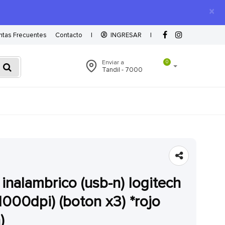
×
ntas Frecuentes
Contacto
|
INGRESAR
|
Enviar a
0
Tandil - 7000
1000dpi) (boton x3) *rojo
)