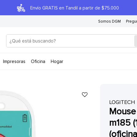
Envío GRATIS en Tandil a partir de $75.000
Somos DGM
Pregu
impresoras
oficina
hogar
LOGITECH
mouse inalambrico (usb-n) logitech
m185 (
(oficina