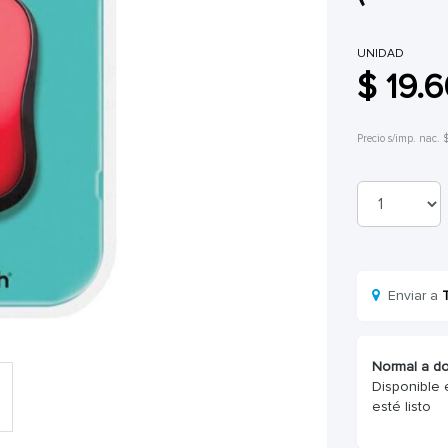
UNIDAD
$ 19.
Precio s/imp. nac. 
Enviar a
Normal a do
Disponible 
esté listo