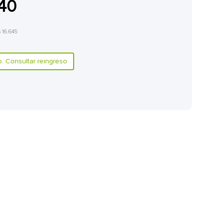
140
$ 16.645
 Consultar reingreso