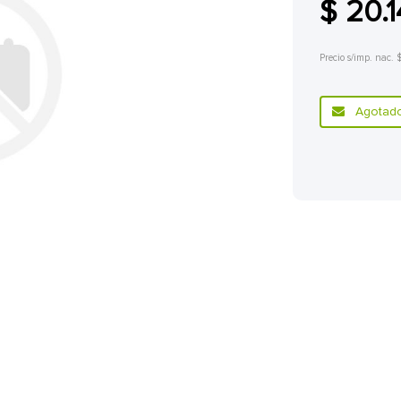
$ 20.
Precio s/imp. nac. 
Agotado.