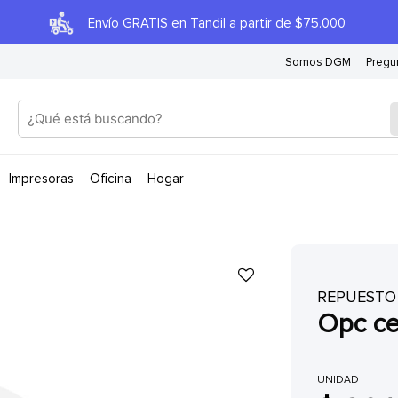
Envío GRATIS en Tandil a partir de $75.000
Somos DGM
Pregu
impresoras
oficina
hogar
REPUESTO
opc 
UNIDAD