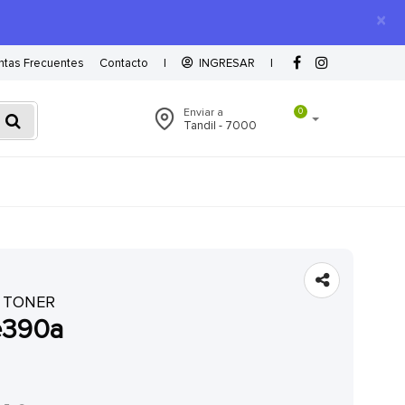
×
ntas Frecuentes
Contacto
|
INGRESAR
|
Enviar a
0
Tandil - 7000
 TONER
ce390a