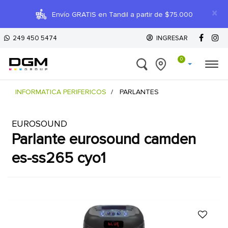
×
Envío GRATIS en Tandil a partir de $75.000
249 450 5474
INGRESAR
0
INFORMATICA PERIFERICOS
PARLANTES
EUROSOUND
parlante eurosound camden
es-ss265 cyo1