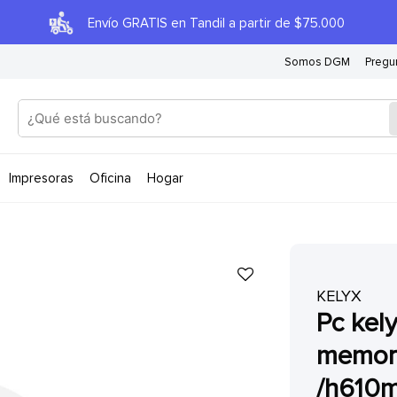
Envío GRATIS en Tandil a partir de $75.000
Somos DGM
Pregu
impresoras
oficina
hogar
S
KELYX
pc kelyx intel core i7-12700 /
memori
/h610m