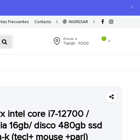
×
ntas Frecuentes
Contacto
|
INGRESAR
|
Enviar a
0
Tandil - 7000
a 16gb/ disco 480gb ssd
-k (tecl+ mouse +parl)