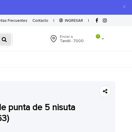
×
ntas Frecuentes
Contacto
|
INGRESAR
|
Enviar a
0
Tandil - 7000
63)