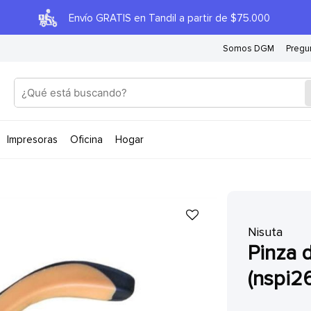
Envío GRATIS en Tandil a partir de $75.000
Somos DGM
Pregu
impresoras
oficina
hogar
Nisuta
pinza de punta de 5 nisuta
(nspi2