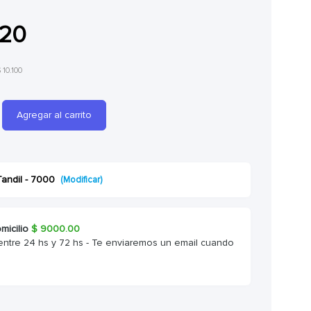
220
 10.100
Agregar al carrito
Tandil - 7000
(Modificar)
micilio
$
9000.00
entre 24 hs y 72 hs - Te enviaremos un email cuando