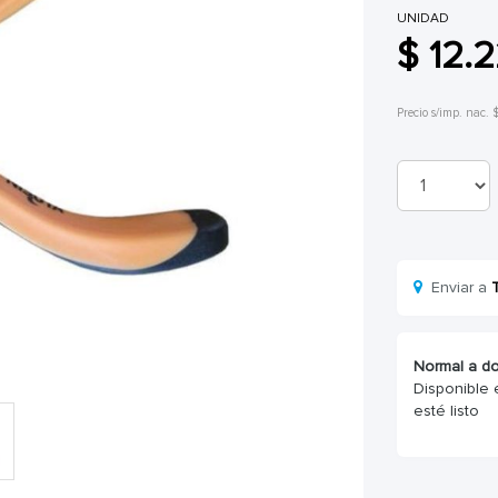
UNIDAD
$ 12.
Precio s/imp. nac. $
Enviar a
Normal a do
Disponible 
esté listo