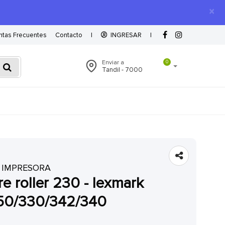
×
ntas Frecuentes
Contacto
|
INGRESAR
|
Enviar a
0
Tandil - 7000
 IMPRESORA
50/330/342/340