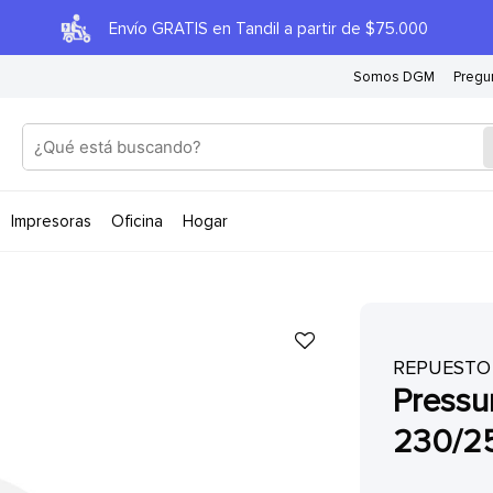
Envío GRATIS en Tandil a partir de $75.000
Somos DGM
Pregu
impresoras
oficina
hogar
REPUESTO
pressure roller 230 - lexmark
230/2