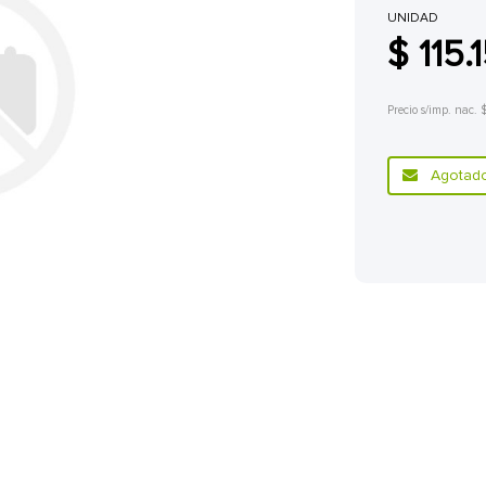
UNIDAD
$ 115.
Precio s/imp. nac. 
Agotado.