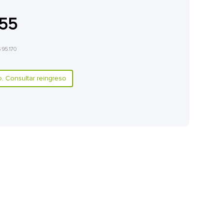
155
$ 95.170
 Consultar reingreso