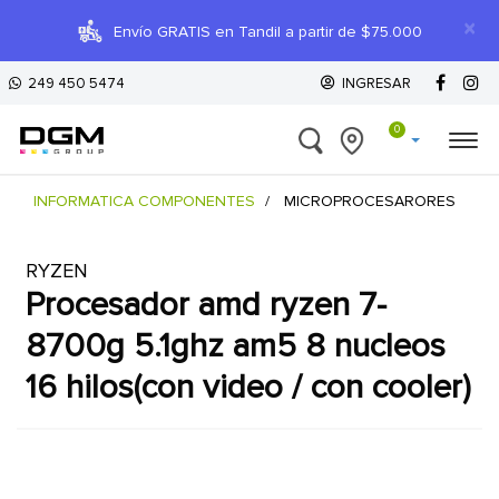
×
Envío GRATIS en Tandil a partir de $75.000
249 450 5474
INGRESAR
0
INFORMATICA COMPONENTES
MICROPROCESARORES
RYZEN
procesador amd ryzen 7-
8700g 5.1ghz am5 8 nucleos
16 hilos(con video / con cooler)