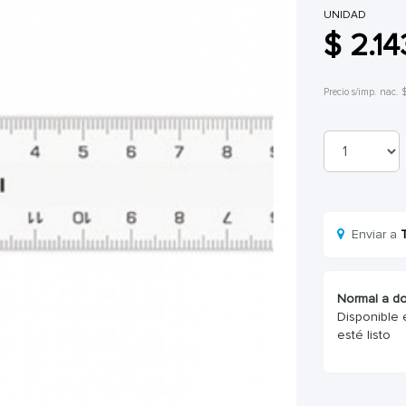
UNIDAD
$ 2.14
Precio s/imp. nac. $
Enviar a
Normal a do
Disponible 
esté listo