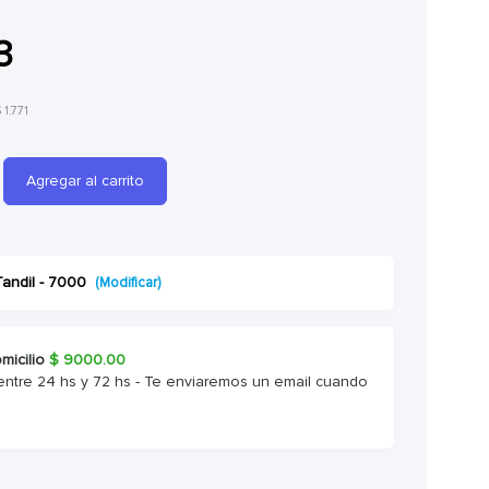
3
 1.771
Agregar al carrito
Tandil - 7000
(Modificar)
micilio
$
9000.00
entre 24 hs y 72 hs - Te enviaremos un email cuando