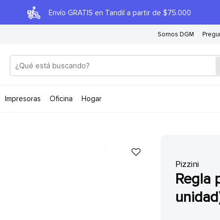
Envío GRATIS en Tandil a partir de $75.000
Somos DGM
Pregu
impresoras
oficina
hogar
Pizzini
regla pizzini 1712 x 15cm (x
unidad