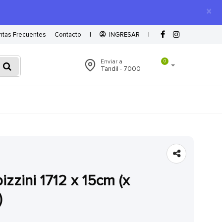
×
ntas Frecuentes
Contacto
|
INGRESAR
|
Enviar a
0
Tandil - 7000
)