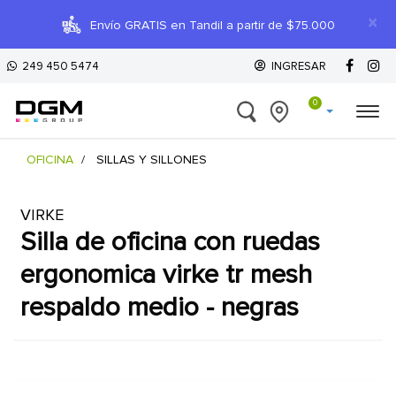
×
Envío GRATIS en Tandil a partir de $75.000
249 450 5474
INGRESAR
0
OFICINA
SILLAS Y SILLONES
VIRKE
silla de oficina con ruedas
ergonomica virke tr mesh
respaldo medio - negras