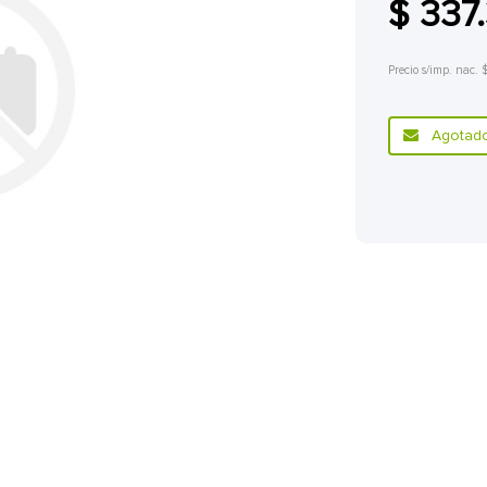
$ 337
Precio s/imp. nac.
Agotado.