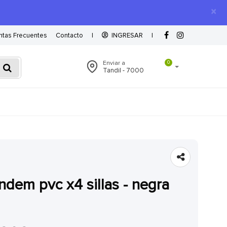
×
ntas Frecuentes
Contacto
|
INGRESAR
|
Enviar a
0
Tandil - 7000
tandem pvc x4 sillas - negra