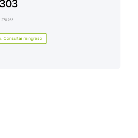
.303
 $ 278.763
 Consultar reingreso