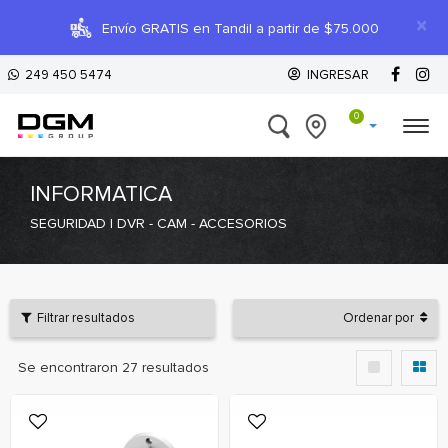
×
Envío GRATIS en Tandil a partir de $75.000
249 450 5474
INGRESAR
0
INFORMATICA
SEGURIDAD | DVR - CAM - ACCESORIOS
Filtrar resultados
Ordenar por
Se encontraron
27
resultados