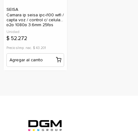
SEISA
camara ip seisa ipc-i100 wifi /
capta voz / control c/ celular
p2p 1080p 3.6mm 25fps
Unidad
$ 52.272
Precio s/imp. nac. $ 43.201
Agregar al carrito