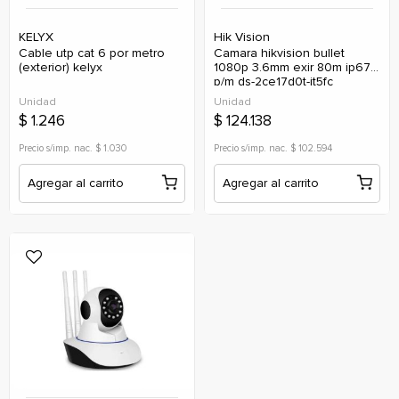
KELYX
Hik Vision
cable utp cat 6 por metro
camara hikvision bullet
(exterior) kelyx
1080p 3.6mm exir 80m ip67
p/m ds-2ce17d0t-it5fc
Unidad
Unidad
$ 1.246
$ 124.138
Precio s/imp. nac. $ 1.030
Precio s/imp. nac. $ 102.594
Agregar al carrito
Agregar al carrito