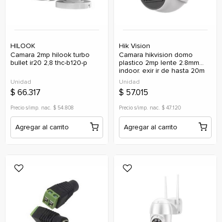
HILOOK
Hik Vision
camara 2mp hilook turbo
camara hikvision domo
bullet ir20 2,8 thc-b120-p
plastico 2mp lente 2.8mm
indoor, exir ir de hasta 20m
ds-2ce76d0t-exipf
Unidad
Unidad
$ 66.317
$ 57.015
Precio s/imp. nac. $ 54.808
Precio s/imp. nac. $ 47.120
Agregar al carrito
Agregar al carrito