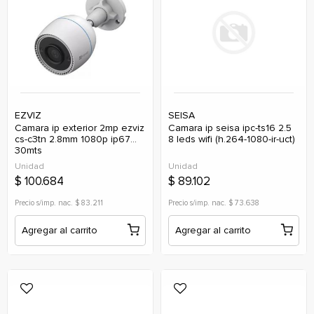
EZVIZ
SEISA
camara ip exterior 2mp ezviz
camara ip seisa ipc-ts16 2.5
cs-c3tn 2.8mm 1080p ip67
8 leds wifi (h.264-1080-ir-uct)
30mts
Unidad
Unidad
$ 100.684
$ 89.102
Precio s/imp. nac. $ 83.211
Precio s/imp. nac. $ 73.638
Agregar al carrito
Agregar al carrito