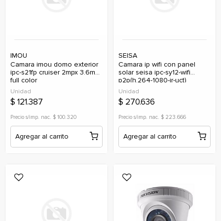
IMOU
SEISA
camara imou domo exterior
camara ip wifi con panel
ipc-s21fp cruiser 2mpx 3.6mm
solar seisa ipc-sy12-wifi
full color
p2p(h.264-1080-ir-uct)
Unidad
Unidad
$ 121.387
$ 270.636
Precio s/imp. nac. $ 100.320
Precio s/imp. nac. $ 223.666
Agregar al carrito
Agregar al carrito