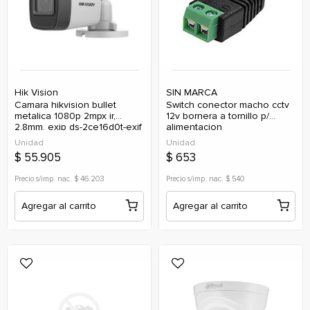
Hik Vision
SIN MARCA
camara hikvision bullet
switch conector macho cctv
metalica 1080p 2mpx ir,
12v bornera a tornillo p/
2.8mm, exip ds-2ce16d0t-exif
alimentacion
Unidad
Unidad
$ 55.905
$ 653
Precio s/imp. nac. $ 46.203
Precio s/imp. nac. $ 540
Agregar al carrito
Agregar al carrito