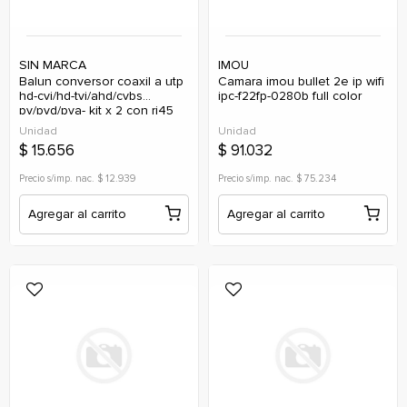
SIN MARCA
IMOU
balun conversor coaxil a utp
camara imou bullet 2e ip wifi
hd-cvi/hd-tvi/ahd/cvbs
ipc-f22fp-0280b full color
pv/pvd/pva- kit x 2 con rj45
Unidad
Unidad
$ 15.656
$ 91.032
Precio s/imp. nac. $ 12.939
Precio s/imp. nac. $ 75.234
Agregar al carrito
Agregar al carrito