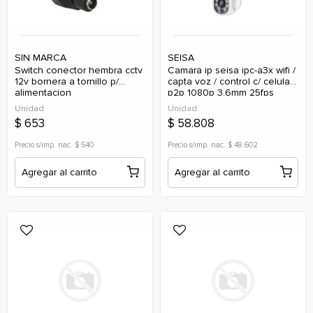
SIN MARCA
SEISA
switch conector hembra cctv
camara ip seisa ipc-a3x wifi /
12v bornera a tornillo p/
capta voz / control c/ celular
alimentacion
p2p 1080p 3.6mm 25fps
Unidad
Unidad
$ 653
$ 58.808
Precio s/imp. nac. $ 540
Precio s/imp. nac. $ 48.602
Agregar al carrito
Agregar al carrito