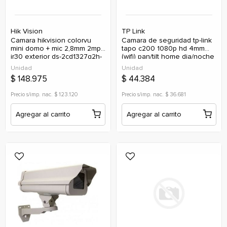
Hik Vision
TP Link
camara hikvision colorvu
camara de seguridad tp-link
mini domo + mic 2,8mm 2mp
tapo c200 1080p hd 4mm
ir30 exterior ds-2cd1327g2h-
(wifi) pan/tilt home dia/noche
liu 1080p (ip)
360ro. (ip)
Unidad
Unidad
$ 148.975
$ 44.384
Precio s/imp. nac. $ 123.120
Precio s/imp. nac. $ 36.681
Agregar al carrito
Agregar al carrito