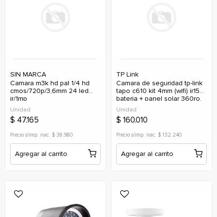
SIN MARCA
TP Link
camara m3k hd pal 1/4 hd
camara de seguridad tp-link
cmos/720p/3,6mm 24 led
tapo c610 kit 4mm (wifi) ir15
ir/1mp
bateria + panel solar 360ro.
2k (ip)
Unidad
Unidad
$ 47.165
$ 160.010
Precio s/imp. nac. $ 38.980
Precio s/imp. nac. $ 132.240
Agregar al carrito
Agregar al carrito