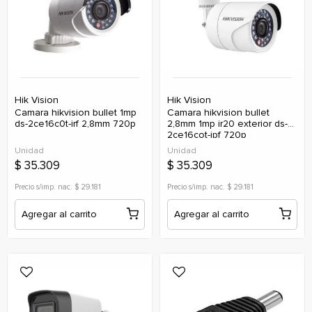
Hik Vision
Hik Vision
camara hikvision bullet 1mp
camara hikvision bullet
ds-2ce16c0t-irf 2,8mm 720p
2,8mm 1mp ir20 exterior ds-
2ce16cot-ipf 720p
(analogica)
Unidad
Unidad
$ 35.309
$ 35.309
Precio s/imp. nac. $ 29.181
Precio s/imp. nac. $ 29.181
Agregar al carrito
Agregar al carrito