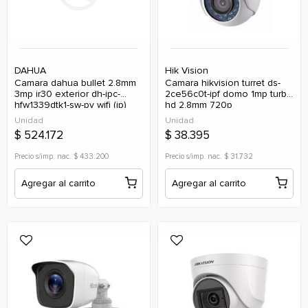
DAHUA
Hik Vision
camara dahua bullet 2.8mm
camara hikvision turret ds-
3mp ir30 exterior dh-ipc-
2ce56c0t-ipf domo 1mp turbo
hfw1339dtk1-sw-pv wifi (ip)
hd 2,8mm 720p
Unidad
Unidad
$ 524.172
$ 38.395
Precio s/imp. nac. $ 433.200
Precio s/imp. nac. $ 31.732
Agregar al carrito
Agregar al carrito