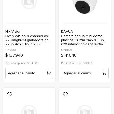
Hik Vision
DAHUA
dvr hikvision 4 channel ds-
camara dahua mini domo
7204hghi-m1 grabadora hd
plastica 3.6mm 2mp 1080p
720p 4ch + 1ip, h.265
ir20 interior dh-hac-t1a21p-
pro+/h265 motion det 2.0
0360b (analogica)
Unidad
Unidad
$ 137.940
$ 41.040
Precio s/imp. nac. $ 114.000
Precio s/imp. nac. $ 33.917
Agregar al carrito
Agregar al carrito