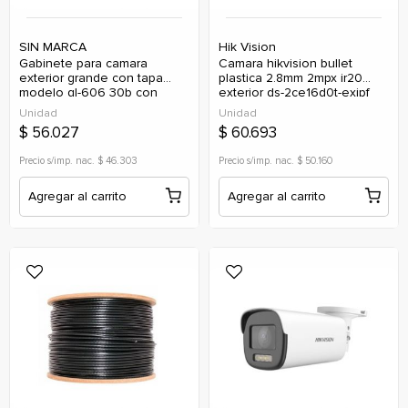
SIN MARCA
Hik Vision
gabinete para camara
camara hikvision bullet
exterior grande con tapa
plastica 2.8mm 2mpx ir20
modelo gl-606 30b con
exterior ds-2ce16d0t-exipf
soporte
(analogica)
Unidad
Unidad
$ 56.027
$ 60.693
Precio s/imp. nac. $ 46.303
Precio s/imp. nac. $ 50.160
Agregar al carrito
Agregar al carrito