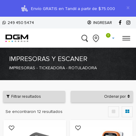
×
Envío GRATIS en Tandil a partir de $75.000
249 450 5474
INGRESAR
0
IMPRESORAS Y ESCANER
IMPRESORAS - TICKEADORA - ROTULADORA
Filtrar resultados
Ordenar por
Se encontraron
12
resultados