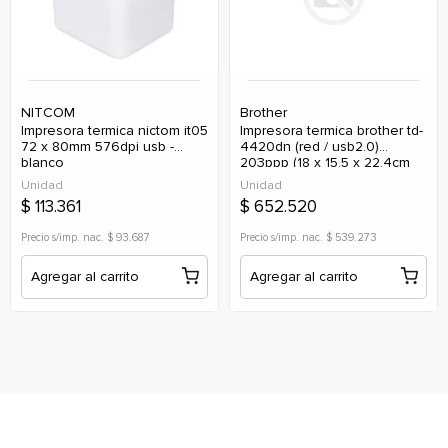
NITCOM
Brother
impresora termica nictom it05
impresora termica brother td-
72 x 80mm 576dpi usb -
4420dn (red / usb2.0)
blanco
203ppp (18 x 15.5 x 22.4cm
/104mm)
Unidad
Unidad
$ 113.361
$ 652.520
Precio s/imp. nac. $ 93.687
Precio s/imp. nac. $ 539.273
Agregar al carrito
Agregar al carrito