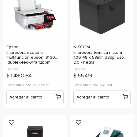
Epson
NITCOM
impresora ecotank
impresora termica nictom
multifuncion epson l8160
it06 48 x 58mm 38dpi usb
(duplex-red-wifi) 12ppm
2.0 - negra
(ep554/ep555)
Unidad
Unidad
$ 1.480.084
$ 55.419
Precio s/imp. nac. $ 1.223.211
Precio s/imp. nac. $ 45.801
Agregar al carrito
Agregar al carrito