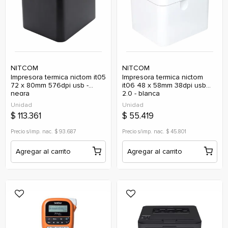
NITCOM
NITCOM
impresora termica nictom it05
impresora termica nictom
72 x 80mm 576dpi usb -
it06 48 x 58mm 38dpi usb
negra
2.0 - blanca
Unidad
Unidad
$ 113.361
$ 55.419
Precio s/imp. nac. $ 93.687
Precio s/imp. nac. $ 45.801
Agregar al carrito
Agregar al carrito