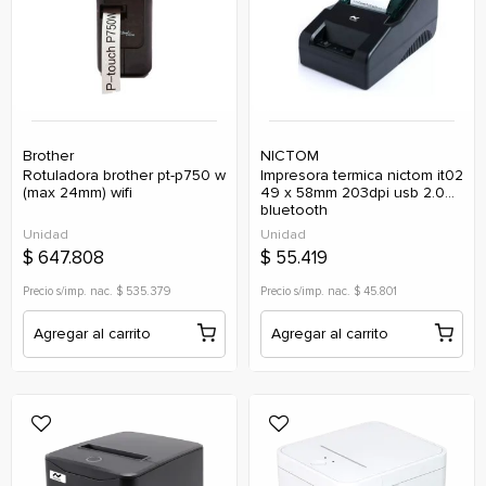
Brother
NICTOM
rotuladora brother pt-p750 w
impresora termica nictom it02
(max 24mm) wifi
49 x 58mm 203dpi usb 2.0
bluetooth
Unidad
Unidad
$ 647.808
$ 55.419
Precio s/imp. nac. $ 535.379
Precio s/imp. nac. $ 45.801
Agregar al carrito
Agregar al carrito