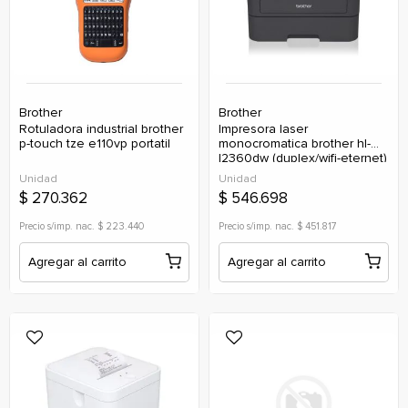
Brother
Brother
rotuladora industrial brother
impresora laser
p-touch tze e110vp portatil
monocromatica brother hl-
l2360dw (duplex/wifi-eternet)
32ppm (tn2370)
Unidad
Unidad
$ 270.362
$ 546.698
Precio s/imp. nac. $ 223.440
Precio s/imp. nac. $ 451.817
Agregar al carrito
Agregar al carrito