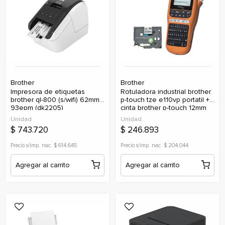
Brother
Brother
impresora de etiquetas
rotuladora industrial brother
brother ql-800 (s/wifi) 62mm
p-touch tze e110vp portatil +
93epm (dk2205)
cinta brother p-touch 12mm
negro/blanco
Unidad
Unidad
$ 743.720
$ 246.893
Precio s/imp. nac. $ 614.645
Precio s/imp. nac. $ 204.044
Agregar al carrito
Agregar al carrito