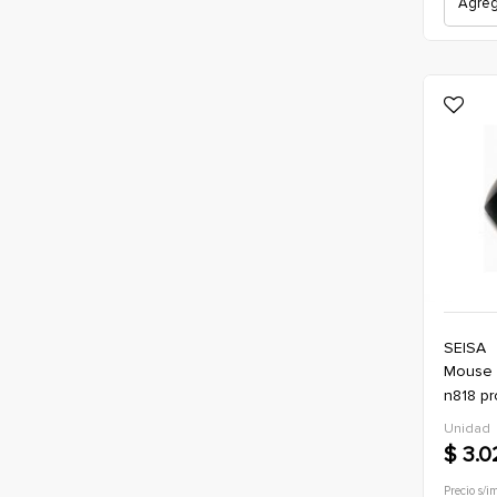
Agrega
SEISA
mouse con cable (usb-a) seisa dn-
n818 pr
*negro 
Unidad
$ 3.0
Precio s/i