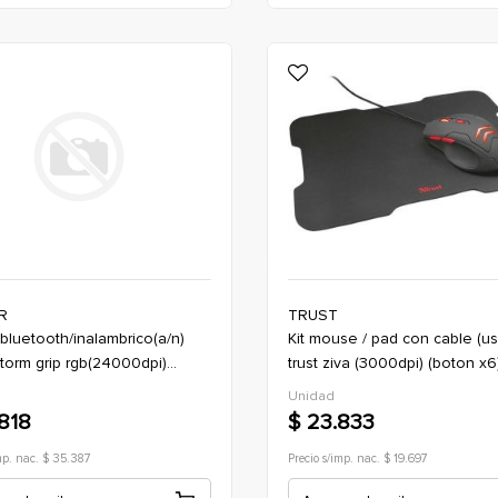
R
TRUST
kit mouse / pad con cable (usb-a)
storm grip rgb(24000dpi)
trust ziva (3000dpi) (boton x6
mico(boton x9)
*negro (gaming)
Unidad
gaming)
818
$ 23.833
mp. nac. $ 35.387
Precio s/imp. nac. $ 19.697