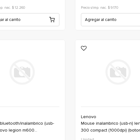
mp. nac. $ 12.260
Precio s/imp. nac. $ 9.170
r al carrito
Agregar al carrito
o
Lenovo
mouse inalambrico (usb-n) lenovo
novo legion m600
300 compact (1000dpi) (boton
00dpi) (boton x8) *negro
*gris (oficina)
Unidad