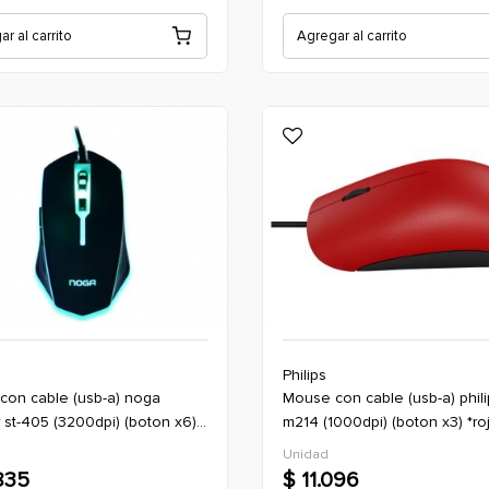
r al carrito
Agregar al carrito
Philips
mouse con cable (usb-a) philips
 st-405 (3200dpi) (boton x6)
m214 (1000dpi) (boton x3) *ro
(gaming)
(oficina)
Unidad
835
$ 11.096