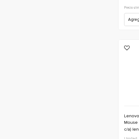
Precio s/i
Agrega
Lenov
mouse bluetooth/inalambrico (usb-
c/a) le
rgb(160
Unidad