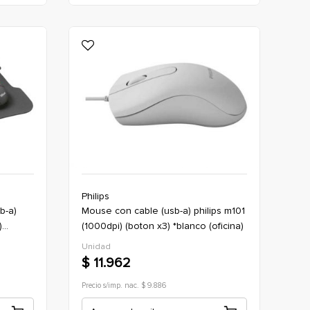
Philips
mouse con cable (usb-a) philips m101
)
(1000dpi) (boton x3) *blanco (oficina)
Unidad
$ 11.962
Precio s/imp. nac. $ 9.886