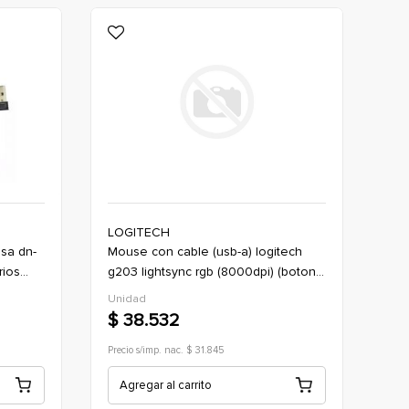
LOGITECH
mouse con cable (usb-a) logitech
rios
g203 lightsync rgb (8000dpi) (boton
x6) *blanco (gaming)
Unidad
$ 38.532
Precio s/imp. nac. $ 31.845
Agregar al carrito