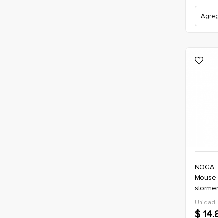
Agrega
NOGA
mouse con cable (usb-a) noga
stormer
*negro 
Unidad
$ 14.