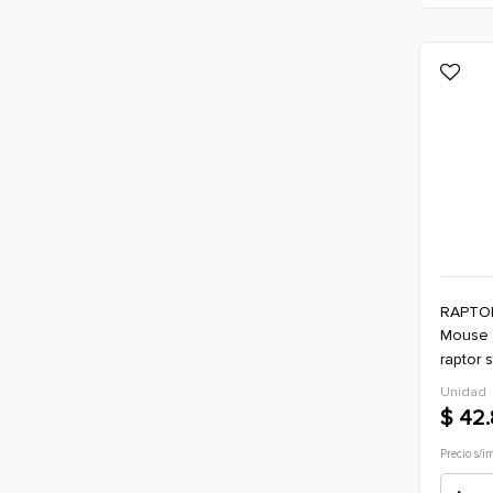
RAPTO
mouse bluetooth/inalambrico(a/n)
raptor 
ergono
Unidad
*negro(
$ 42.
Precio s/i