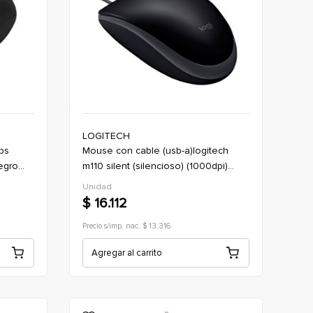
LOGITECH
mouse con cable (usb-a)logitech
egro
m110 silent (silencioso) (1000dpi)
(boton x3) *negro (oficina)
Unidad
$ 16.112
Precio s/imp. nac. $ 13.316
Agregar al carrito