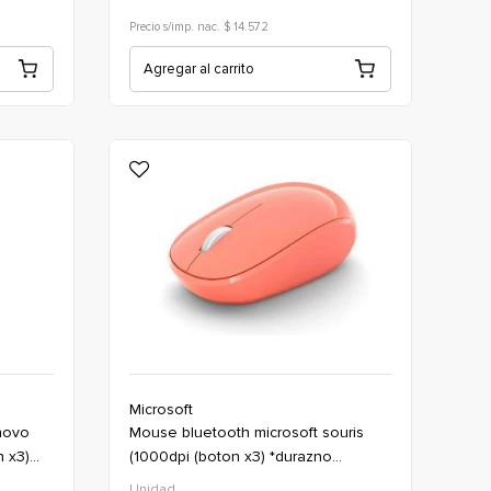
Precio s/imp. nac. $ 14.572
Agregar al carrito
Microsoft
mouse bluetooth microsoft souris
 x3)
(1000dpi (boton x3) *durazno
(oficina)
Unidad