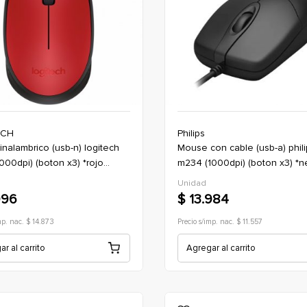
ECH
Philips
mouse con cable (usb-a) philips
000dpi) (boton x3) *rojo
m234 (1000dpi) (boton x3) *n
)
(oficina)
Unidad
996
$ 13.984
mp. nac. $ 14.873
Precio s/imp. nac. $ 11.557
r al carrito
Agregar al carrito