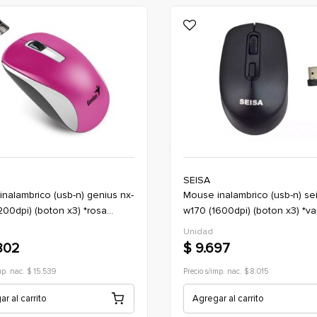
SEISA
mouse inalambrico (usb-n) seisa dn-
200dpi) (boton x3) *rosa
w170 (1600dpi) (boton x3) *va
)
colores (oficina)
Unidad
802
$ 9.697
mp. nac. $ 15.539
Precio s/imp. nac. $ 8.015
r al carrito
Agregar al carrito