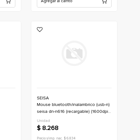
Agregar al carrito
SEISA
mouse bluetooth/inalambrico (usb-n)
seisa dn-n616 (recargable) (1600dpi)
(boton x4) *negro (oficina)
Unidad
$ 8.268
Precio s/imp. nac. $ 6.834