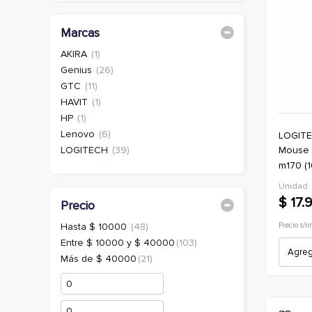
Marcas
AKIRA
(1)
Genius
(26)
GTC
(11)
HAVIT
(1)
HP
(1)
Lenovo
(6)
LOGIT
mouse inalambrico (usb-n) logitech
LOGITECH
(39)
m170 (1
MARVO
(1)
(oficina
Microsoft
(1)
Unidad
Nisuta
(13)
$ 17.
Precio
NOGA
(20)
Precio s/i
Hasta $ 10000
(48)
Philips
(8)
Entre $ 10000 y $ 40000
(103)
RAPTOR
(5)
Agrega
Más de $ 40000
(21)
SEISA
(12)
SENTEY
(2)
TARGUS
(1)
Thermaltake
(1)