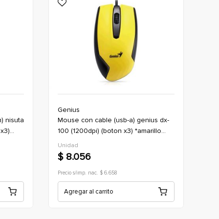
Genius
mouse con cable (usb-a) genius dx-
 x3)
100 (1200dpi) (boton x3) *amarillo
(oficina)
Unidad
$ 8.056
Precio s/imp. nac. $ 6.658
Agregar al carrito