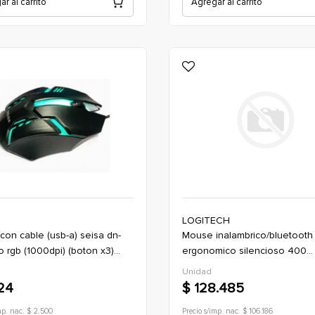
r al carrito
Agregar al carrito
LOGITECH
mouse inalambrico/bluetooth
o rgb (1000dpi) (boton x3)
ergonomico silencioso 400
(estetica gaming)
/4000dpi logitech lift - negro
Unidad
24
$ 128.485
mp. nac. $ 2.500
Precio s/imp. nac. $ 106.186