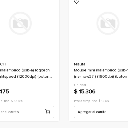
ECH
Nisuta
mouse mini inalambrico (usb-n) nisuta
ghtspeed (12000dpi) (boton
(ns-mow37r) (1600dpi) (boton
anco (gaming)
*rojo (oficina)
Unidad
.475
$ 15.306
mp. nac. $ 52.459
Precio s/imp. nac. $ 12.650
r al carrito
Agregar al carrito