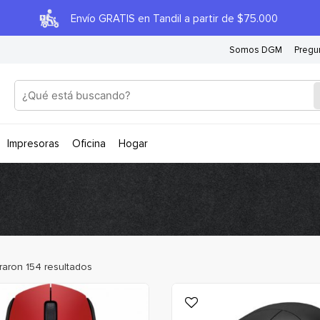
Envío GRATIS en Tandil a partir de $75.000
Somos DGM
Pregu
impresoras
oficina
hogar
raron
154
resultados