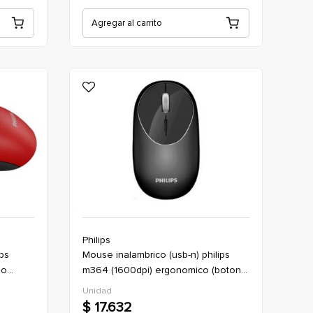
Agregar al carrito
Philips
mouse inalambrico (usb-n) philips
jo
m364 (1600dpi) ergonomico (boton
x4) *negro (oficina)
Unidad
$ 17.632