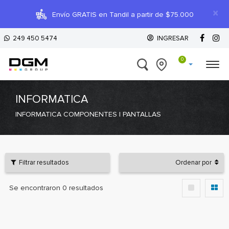
×
Envío GRATIS en Tandil a partir de $75.000
249 450 5474
INGRESAR
0
INFORMATICA
INFORMATICA COMPONENTES | PANTALLAS
Filtrar resultados
Ordenar por
Se encontraron
0
resultados