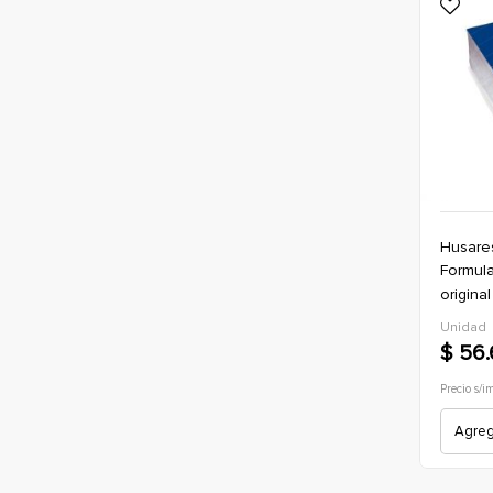
Husare
formulario husares liso (3135) 12 x 24
origina
Unidad
$ 56
Precio s/i
Agrega