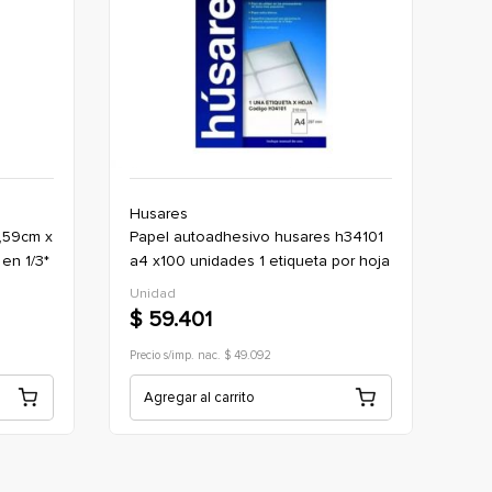
Husares
papel autoadhesivo husares h34101
en 1/3*
a4 x100 unidades 1 etiqueta por hoja
Unidad
$ 59.401
Precio s/imp. nac. $ 49.092
Agregar al carrito