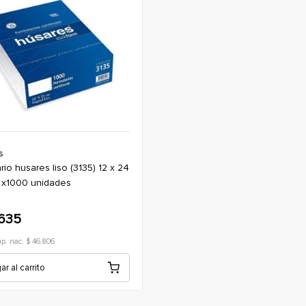
s
l x1000 unidades
.635
mp. nac. $ 46.806
r al carrito