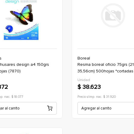
s
Boreal
resma boreal oficio 75grs (21,59cm x
jas (7870)
35,56cm) 500hojas *cortadas 
Unidad
872
$ 38.623
mp. nac. $ 18.077
Precio s/imp. nac. $ 31.920
r al carrito
Agregar al carrito