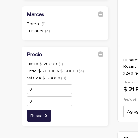
Marcas
Boreal
(1)
Husares
(3)
Precio
Husare
Hasta $ 20000
(1)
resma husares design a4 150grs
Entre $ 20000 y $ 60000
(4)
x240 ho
Más de $ 60000
(0)
Unidad
$ 21.
Precio s/i
Agrega
Buscar