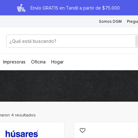
Envío GRATIS en Tandil a partir de $75.000
Somos DGM
Pregu
impresoras
oficina
hogar
raron
4
resultados