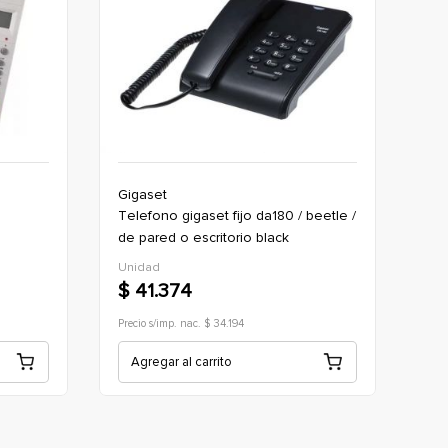
Gigaset
telefono gigaset fijo da180 / beetle /
de pared o escritorio black
Unidad
$ 41.374
Precio s/imp. nac. $ 34.194
Agregar al carrito