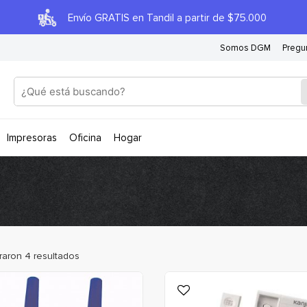
Envío GRATIS en Tandil a partir de $75.000
Somos DGM
Pregu
impresoras
oficina
hogar
raron
4
resultados