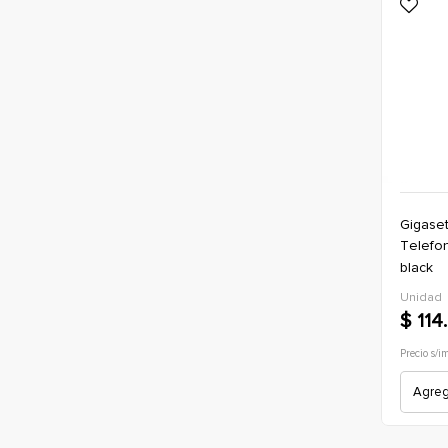
Gigase
telefono gigaset inalambrico c430h
black
Unidad
$ 114
Precio s/i
Agrega