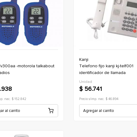
Kanji
telefono fijo kanji kj-telf001
adios
identificador de llamada
Unidad
.938
$ 56.741
mp. nac. $ 152.842
Precio s/imp. nac. $ 46.894
r al carrito
Agregar al carrito