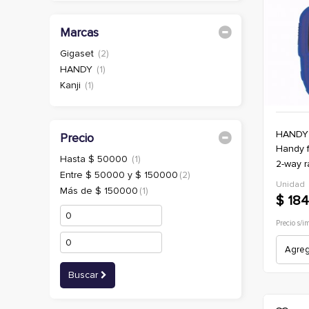
Marcas
Gigaset
(2)
HANDY
(1)
Kanji
(1)
HANDY
Precio
handy fv300aa -motorola talkabout
Hasta $ 50000
(1)
2-way r
Entre $ 50000 y $ 150000
(2)
Unidad
Más de $ 150000
(1)
$ 184
Precio s/i
Agrega
Buscar