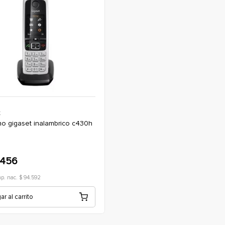
t
.456
mp. nac. $ 94.592
r al carrito