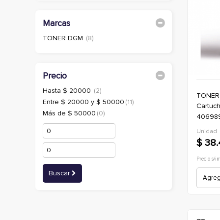
Marcas
TONER DGM
(8)
Precio
Hasta $ 20000
(2)
TONER
Entre $ 20000 y $ 50000
(11)
cartucho de toner alternativo ricoh
Más de $ 50000
(0)
406989 
3400/s
Unidad
$ 38
Precio s/i
Buscar
Agrega