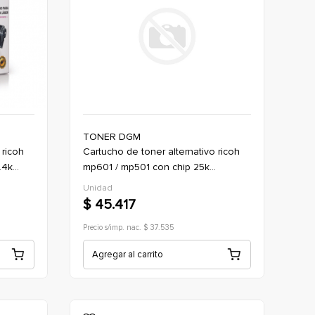
TONER DGM
cartucho de toner alternativo ricoh
.4k
mp601 / mp501 con chip 25k
)
(sp5300dn /5310/mp 501spf/601spf)
Unidad
$ 45.417
Precio s/imp. nac. $ 37.535
Agregar al carrito