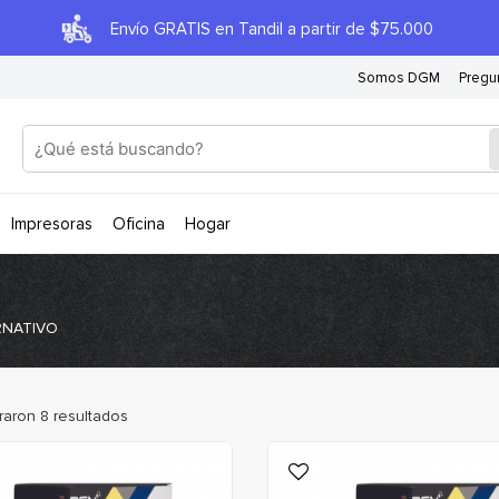
Envío GRATIS en Tandil a partir de $75.000
Somos DGM
Pregu
impresoras
oficina
hogar
RNATIVO
raron
8
resultados