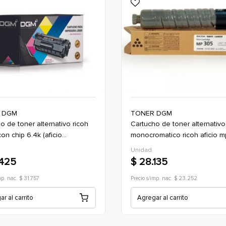
 DGM
TONER DGM
cartucho de toner alternativo
on chip 6.4k (aficio
monocromatico ricoh aficio 
nwx / sp377sfnwx)
con chip 9k (842141)
Unidad
.425
$ 28.135
mp. nac. $ 31.757
Precio s/imp. nac. $ 23.252
r al carrito
Agregar al carrito