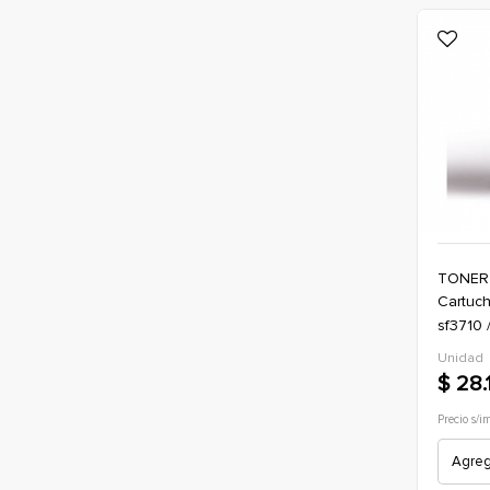
TONER
cartucho de toner alternativo ricoh
sf3710 
(sp3710
Unidad
$ 28.
Precio s/
Agrega