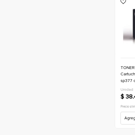
TONER
cartucho de toner alternativo ricoh
sp377 c
sp377d
Unidad
$ 38
Precio s/i
Agrega