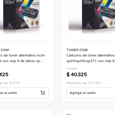
 DGM
TONER DGM
cartucho de toner alternativo ricoh
con chip 6.4k (aficio sp-
sp311/sp310/sp377 con chip 6
p-3410/sp-3500/sp-3510)
(aficio sp310/sp311dn/sp377dn
Unidad
.425
$ 40.325
mp. nac. $ 31.757
Precio s/imp. nac. $ 33.327
r al carrito
Agregar al carrito