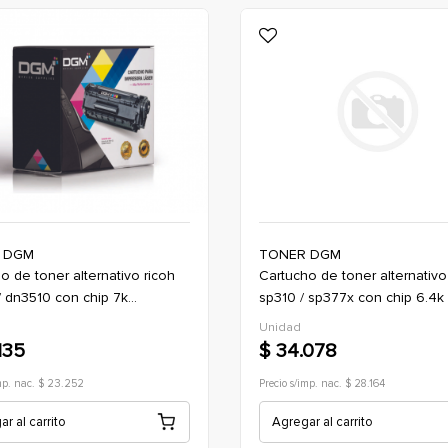
 DGM
TONER DGM
cartucho de toner alternativo ricoh
/ dn3510 con chip 7k
sp310 / sp377x con chip 6.4k 
sf / sp3710dn)
sp310 / sp377dn)
Unidad
135
$ 34.078
imp. nac. $ 23.252
Precio s/imp. nac. $ 28.164
r al carrito
Agregar al carrito