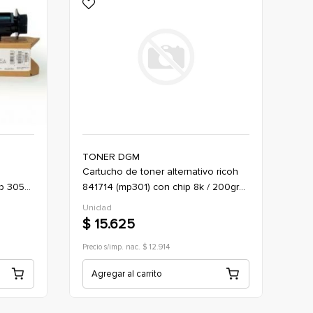
TONER DGM
cartucho de toner alternativo ricoh
mp 305
841714 (mp301) con chip 8k / 200grs
(aficio mp301) - negro
Unidad
$ 15.625
Precio s/imp. nac. $ 12.914
Agregar al carrito