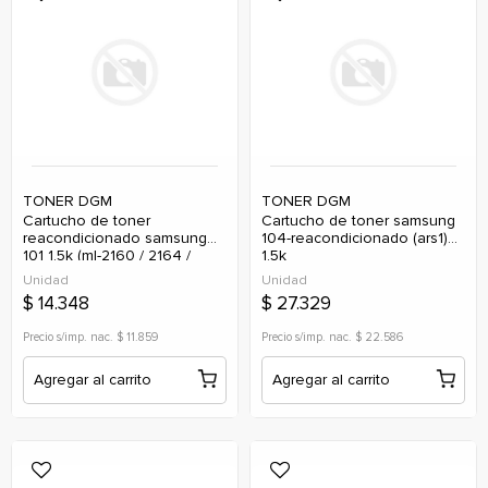
TONER DGM
TONER DGM
cartucho de toner
cartucho de toner samsung
reacondicionado samsung
104-reacondicionado (ars1)
101 1.5k (ml-2160 / 2164 /
1.5k
2165 -scx-3400 / 3405 )
Unidad
Unidad
$ 14.348
$ 27.329
Precio s/imp. nac. $ 11.859
Precio s/imp. nac. $ 22.586
Agregar al carrito
Agregar al carrito