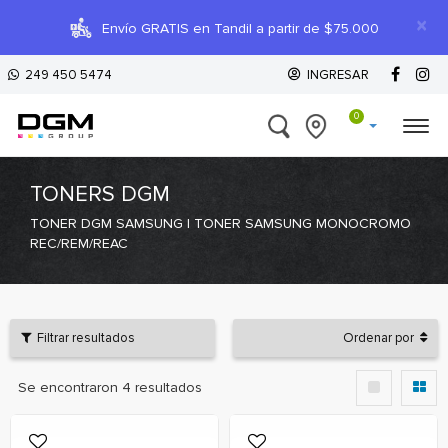
×
Envío GRATIS en Tandil a partir de $75.000
249 450 5474
INGRESAR
0
TONERS DGM
TONER DGM SAMSUNG | TONER SAMSUNG MONOCROMO
REC/REM/REAC
Filtrar resultados
Ordenar por
Se encontraron
4
resultados