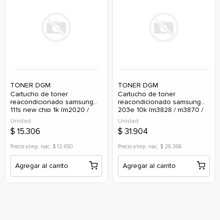
TONER DGM
TONER DGM
cartucho de toner
cartucho de toner
reacondicionado samsung
reacondicionado samsung
111s new chip 1k (m2020 /
203e 10k (m3828 / m3870 /
m2220 / m2070w)
m4020 / m4072)
Unidad
Unidad
$ 15.306
$ 31.904
Precio s/imp. nac. $ 12.650
Precio s/imp. nac. $ 26.368
Agregar al carrito
Agregar al carrito